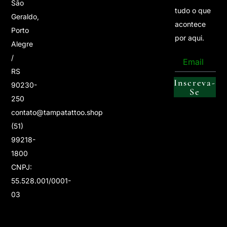
São
tudo o que
Geraldo,
acontece
Porto
por aqui.
Alegre
/
RS
Inscreva-
90230-
Se
250
contato@tampatattoo.shop
(51)
99218-
1800
CNPJ:
55.528.001/0001-
03