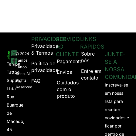
PRIVACIDADE
SERVIÇO
LINKS
Privacidade
AO
RÁPIDOS
& Termos
Sobre
CLIENTE
JUNTE-
© 2024
nós
Tampa
Pagamento
SE À
Política de
Tampa
Tattoo
NOSSA
privacidade
Entre em
Envios
Tattoo
Shop. All
COMUNIDA
contato
Supply
FAQ
Rights
Cuidados
Inscreva-se
Reserved.
Ltda
com o
em nossa
produto
Rua
lista para
Buarque
receber
de
novidades e
Macedo,
ficar por
45
dentro de